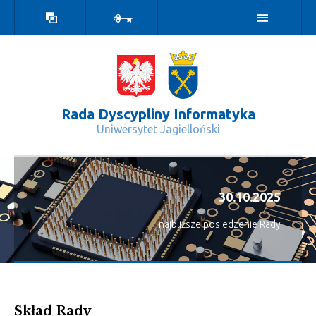
Wersja
Zaloguj
kontrastowa
Rada Dyscypliny Informatyka
Uniwersytet Jagielloński
#start - Rada Dyscypliny Informatyk
30.10.2025
najbliższe posiedzenie Rady
Skład Rady